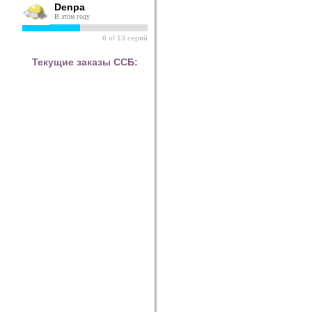
Denpa
В этом году
6
of
13
серий
Текущие заказы ССБ: