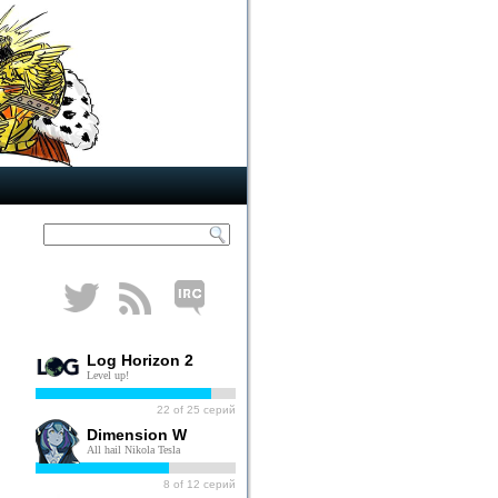
Log Horizon 2
Level up!
22
of
25
серий
Dimension W
All hail Nikola Tesla
8
of
12
серий