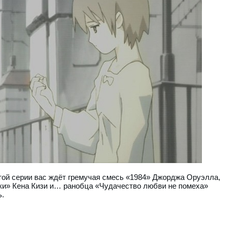
той серии вас ждёт гремучая смесь «1984» Джорджа Оруэлла,
ки» Кена Кизи и… ранобца «Чудачество любви не помеха»
ь.