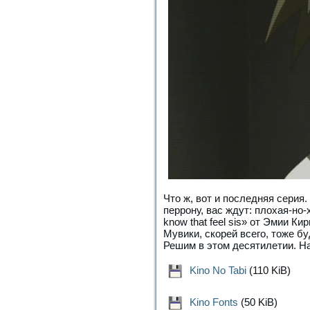
Что ж, вот и последняя серия
перрону, вас ждут: плохая-но-
know that feel sis» от Эмии Кир
Мувики, скорей всего, тоже б
Решим в этом десятилетии. Н
Kino No Tabi
(110 KiB)
Kino Fonts
(50 KiB)