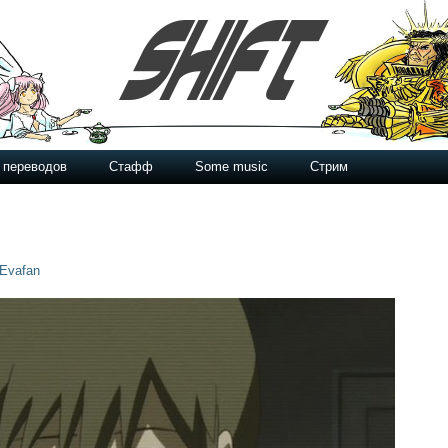
 переводов
Стафф
Some music
Стрим
Evafan