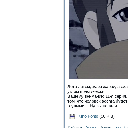
Лето летом, жара жарой, а еха
углом практически.
Вашему вниманию 11-я серия,
том, что человек всегда буде
глупыми… Ну вы поняли.
Kino Fonts
(50 KiB)
Рубрика:
Релизы
|
Метки:
Kino
|
0