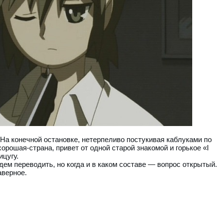
. На конечной остановке, нетерпеливо постукивая каблуками по
хорошая-страна, привет от одной старой знакомой и горькое «I
ицугу.
удем переводить, но когда и в каком составе — вопрос открытый.
аверное.