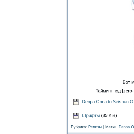
Вот м
Тайминг под [zero-
Denpa Onna to Seishun Ot
Шрифты
(99 KiB)
Рубрика:
Релизы
|
Метки:
Denpa O