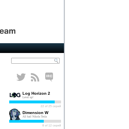
Log Horizon 2
Level up!
22
of
25
серий
Dimension W
All hail Nikola Tesla
8
of
12
серий