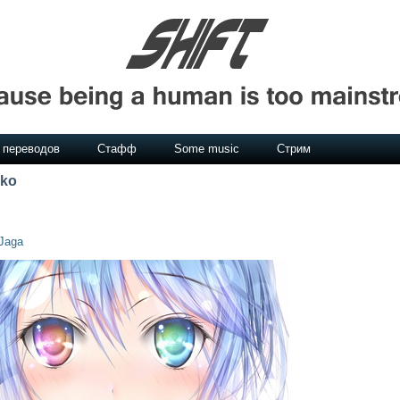
 переводов
Стафф
Some music
Стрим
oko
Jaga