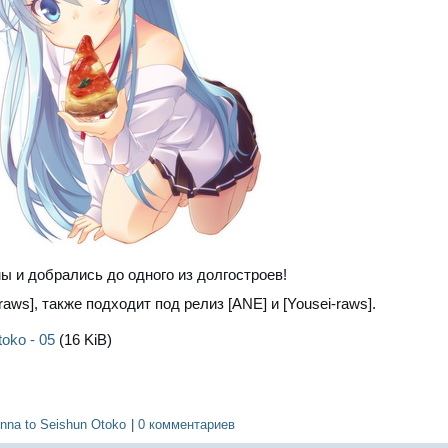
ы и добрались до одного из долгостроев!
raws], также подходит под релиз [ANE] и [Yousei-raws].
oko - 05
(16 KiB)
nna to Seishun Otoko
|
0 комментариев