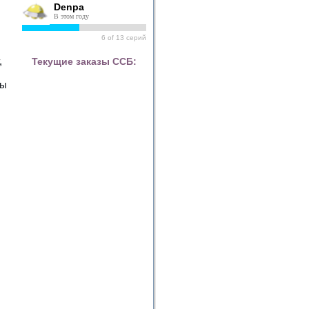
Denpa
В этом году
6
of
13
серий
,
Текущие заказы ССБ:
мы