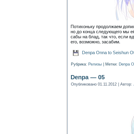
Потихоньку продолжаем допили
но до конца следующего мы её
сабы на блад, так что, если в
его, возможно, засабим.
Denpa Onna to Seishun Ot
Рубрика:
Релизы
|
Метки:
Denpa O
Denpa — 05
Опубликовано
01.11.2012
|
Автор: