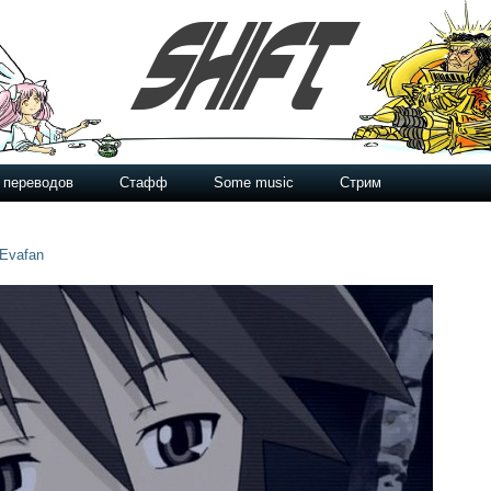
 переводов
Стафф
Some music
Стрим
Evafan