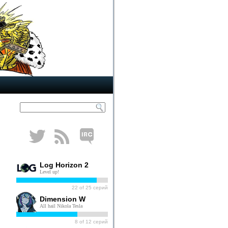
Log Horizon 2
Level up!
22
of
25
серий
Dimension W
All hail Nikola Tesla
8
of
12
серий