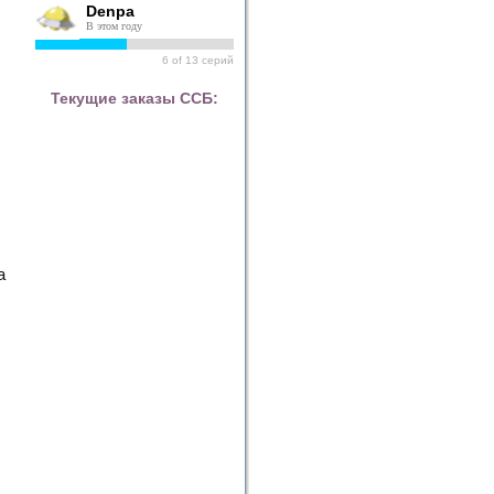
Denpa
В этом году
6
of
13
серий
Текущие заказы ССБ:
а