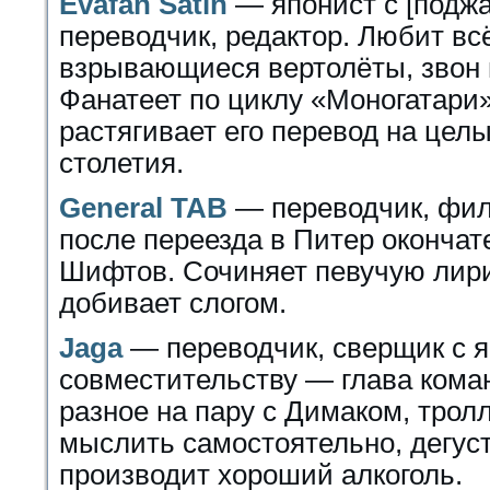
Evafan Satin
— японист с [поджа
переводчик, редактор. Любит вс
взрывающиеся вертолёты, звон 
Фанатеет по циклу «Моногатари»
растягивает его перевод на целы
столетия.
General TAB
— переводчик, фило
после переезда в Питер окончат
Шифтов. Сочиняет певучую лири
добивает слогом.
Jaga
— переводчик, сверщик с я
совместительству — глава кома
разное на пару с Димаком, тролл
мыслить самостоятельно, дегуст
производит хороший алкоголь.