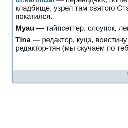
кладбище, узрел там святого С
покатился.
Myau
— тайпсеттер, слоупок, ле
Tina
— редактор, куцэ, воистин
редактор-тян (мы скучаем по теб