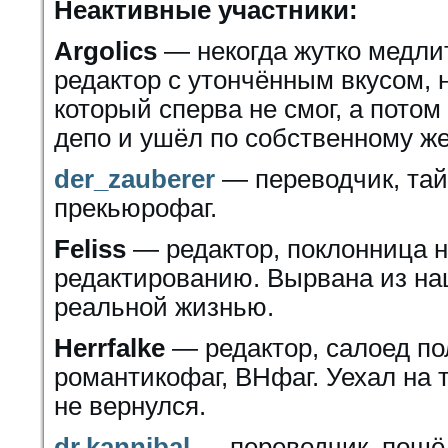
Неактивные участники:
Argolics
— некогда жутко медли
редактор с утончённым вкусом, 
который сперва не смог, а потом
депо и ушёл по собственному ж
der_zauberer
— переводчик, та
прекьюрофаг.
Feliss
— редактор, поклонница н
редактированию. Вырвана из на
реальной жизнью.
Herrfalke
— редактор, салоед по
романтикофаг, ВНфаг. Уехал на 
не вернулся.
dr.kannibal
— переводчик, пошёл