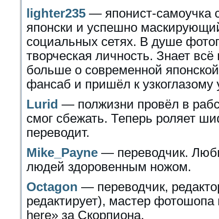
lighter235
— японист-самоучка с
японски и успешно маскирующий
социальных сетях. В душе фото
творческая личность. Знает всё
больше о современной японской
фансаб и пришёл к узкоглазому 
Lurid
— полжизни провёл в рабст
смог сбежать. Теперь роляет ши
переводит.
Mike_Payne
— переводчик. Люби
людей здоровенным ножом.
Octagon
— переводчик, редактор
редактирует), мастер фотошопа и
here» за Скорпиона.