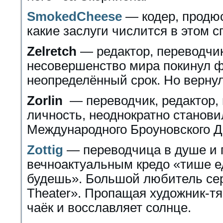
SmokedCheese
— кодер, продюс
какие заслуги числится в этом с
Zelretch
— редактор, переводчи
несовершенство мира покинул ф
неопределённый срок. Но вернул
Zorlin
— переводчик, редактор
личность, неоднократно станови
Международного Броуновского 
Zottig
— переводчица в душе и 
вечноактуальным кредо «тише 
будешь». Большой любитель сер
Theater». Пропащая художник-тя
чаёк и восславляет солнце.