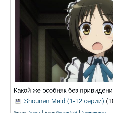
Какой же особняк без привиден
Shounen Maid (1-12 серии)
(1
|
|
Рубрика:
Релизы
Метки:
Shounen Maid
0 комментариев