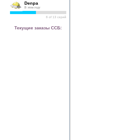
Denpa
В этом году
6
of
13
серий
Текущие заказы ССБ: