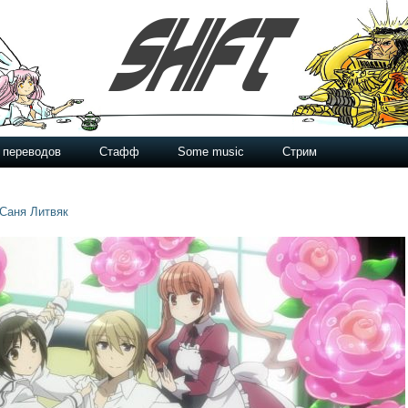
 переводов
Стафф
Some music
Стрим
Саня Литвяк