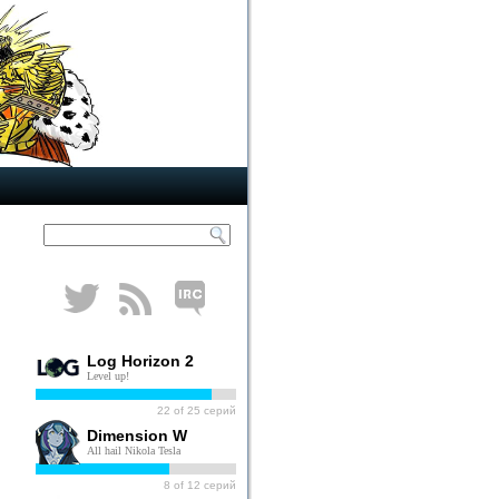
Log Horizon 2
Level up!
22
of
25
серий
Dimension W
All hail Nikola Tesla
8
of
12
серий