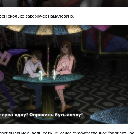
 вон сколько закорючек намалёвано.
прокидыванием, ведь есть не менее художественное “заливать з