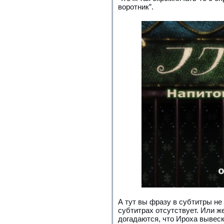
воротник”.
А тут вы фразу в субтитры не 
субтитрах отсутствует. Или ж
догадаются, что Ироха вывеск