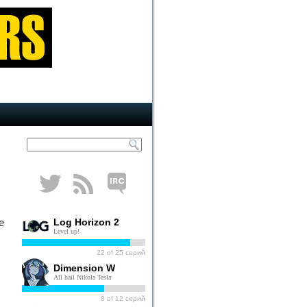
е
Log Horizon 2
Level up!
22
of
25
серий
Dimension W
All hail Nikola Tesla
8
of
12
серий