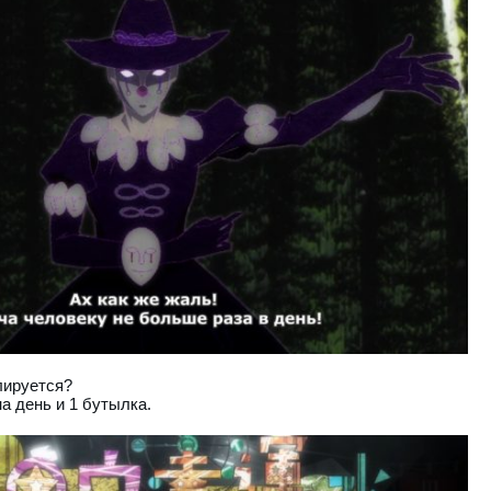
лируется?
а день и 1 бутылка.