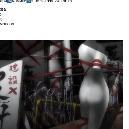
ари
Комикс
» по заказу Wakanim
ова
о
ов
амонова