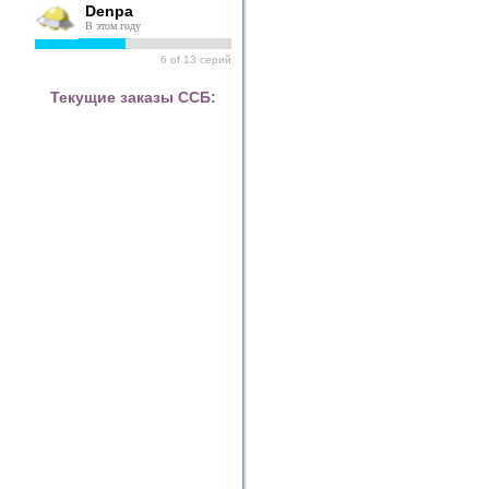
Denpa
В этом году
6
of
13
серий
Текущие заказы ССБ: