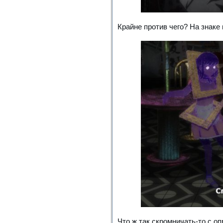
Крайне против чего? На знаке
Что ж так скромничать-то с о