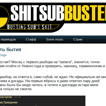
 переводов
Стафф
Some music
Стрим
ть бытия
Jaga
стая? Месяц с первого разбора на “записи”, значится, точно
мя отойти от Нового года и проверить, наконец, терминологию и
разбор, но ответа я, само собой, не ждал. Не официально же мн
 гнева и досады. На первые вбросы я даже ответил пару дней
вно было бы негде читать: в телеге и дискорде истари меня
а только не смогли.