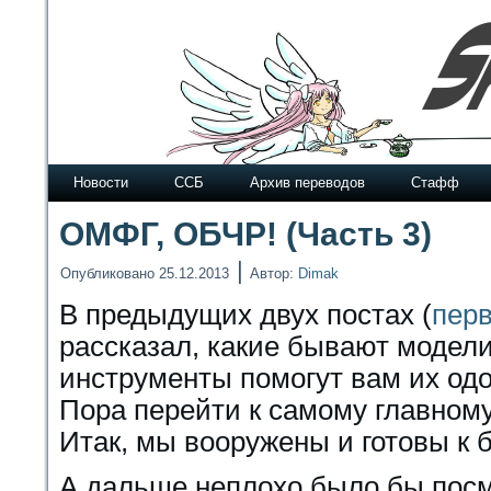
Новости
ССБ
Архив переводов
Стафф
ОМФГ, ОБЧР! (Часть 3)
|
Опубликовано
25.12.2013
Автор:
Dimak
В предыдущих двух постах (
пер
рассказал, какие бывают модел
инструменты помогут вам их одо
Пора перейти к самому главном
Итак, мы вооружены и готовы к 
А дальше неплохо было бы посм