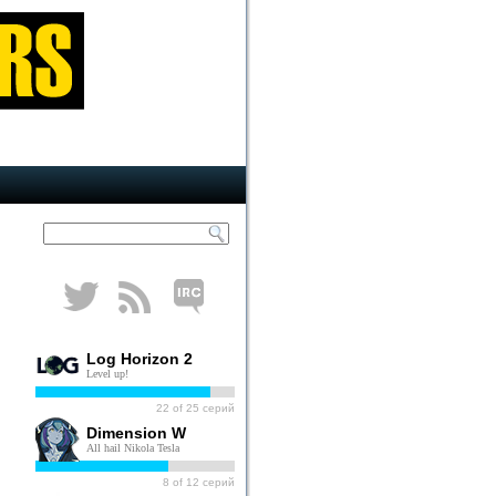
Log Horizon 2
Level up!
22
of
25
серий
Dimension W
All hail Nikola Tesla
8
of
12
серий