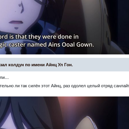
зал колдун по имени Айнц Ул Гон.
ели…
ельно ли так силён этот Айнц, раз одолел целый отряд санлай