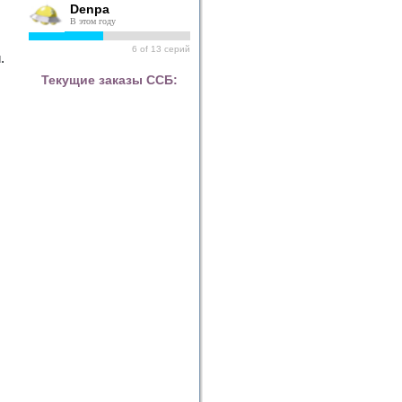
Denpa
В этом году
6
of
13
серий
.
Текущие заказы ССБ: