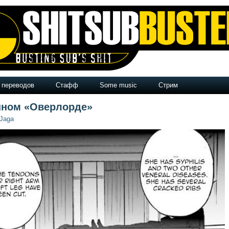
 переводов
Стафф
Some music
Стрим
нном «Оверлорде»
Jaga