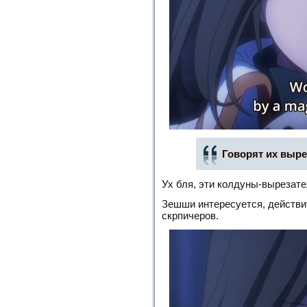
Говорят их выре
Ух бля, эти колдуны-вырезат
Зешши интересуется, действит
скрпичеров.