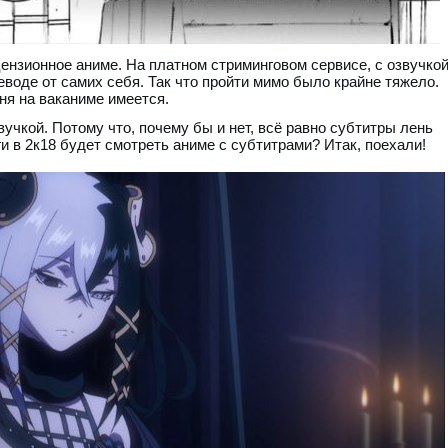
ензионное аниме. На платном стриминговом сервисе, с озвучкой
еводе от самих себя. Так что пройти мимо было крайне тяжело.
еня на ваканиме имеется.
вучкой. Потому что, почему бы и нет, всё равно субтитры лень
ги в 2к18 будет смотреть аниме с субтитрами? Итак, поехали!