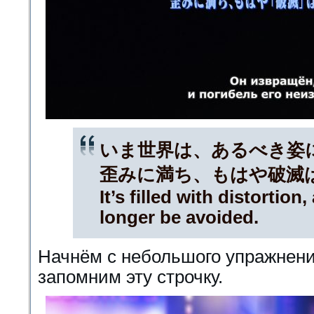
いま世界は、あるべき姿
歪みに満ち、もはや破滅
It’s filled with distortio
longer be avoided.
Начнём с небольшого упражнени
запомним эту строчку.