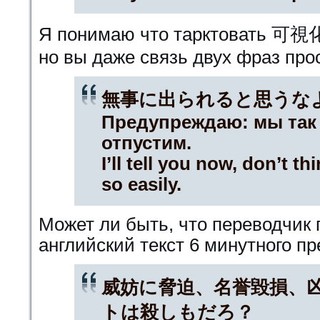
Я понимаю что тарктовать 可視
но вы даже связь двух фраз про
無事に出られると思うな
Предупреждаю: мы так 
отпустим.
I’ll tell you now, don’t th
so easily.
Может ли быть, что переводчик 
английский текст 6 минутного п
威妨に脅迫、名誉毀損、
トは殺しもだろ？