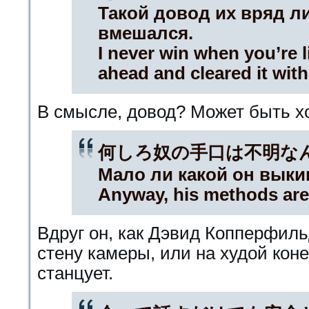
Такой довод их вряд ли
вмешался.
I never win when you’re li
ahead and cleared it wit
В смысле, довод? Может быть х
何しろ奴の手口は不明な
Мало ли какой он выки
Anyway, his methods are
Вдруг он, как Дэвид Копперфиль
стену камеры, или на худой коне
станцует.