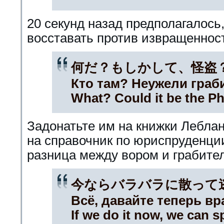
20 секунд назад предполагалось
восставать против извращенност
何だ？もしかして、怪盗
Кто там? Неужели граб
What? Could it be the P
Задонатьте им на книжки Леблан
на справочник по юриспруденци
разница между вором и грабите
今ならバラバラに散って
Всё, давайте теперь в
If we do it now, we can s