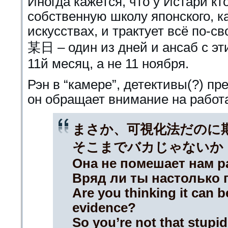
Иногда кажется, что у Истари кт
собственную школу японского, к
искусствах, и трактует всё по-с
某日 – один из дней и ансаб с эт
11й месяц, а не 11 ноября.
Рэн в “камере”, детективы(?) п
он обращает внимание на рабо
まさか、可視化法だのに
そこまでバカじゃないか
Она не помешает нам р
Вряд ли ты настолько г
Are you thinking it can 
evidence?
So you’re not that stupid