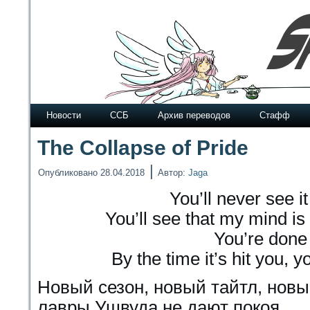
Новости
ССБ
Архив переводов
Стафф
The Collapse of Pride
|
Опубликовано
28.04.2018
Автор:
Jaga
You’ll never see i
You’ll see that my mind is 
You’re done 
By the time it’s hit you, y
Новый сезон, новый тайтл, нов
лавры Ушвуда не дают покоя.