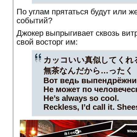
По углам прятаться будут или ж
событий?
Джокер выпрыгивает сквозь вит
свой восторг им:
カッコいい真似してくれ
無茶なんだから…ったく
Вот ведь выпендрёжни
Не может по человечес
He’s always so cool.
Reckless, I’d call it. Shee