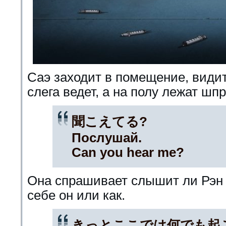
Саэ заходит в помещение, видит,
слега ведет, а на полу лежат шп
聞こえてる?
Послушай.
Can you hear me?
Она спрашивает слышит ли Рэн 
себе он или как.
きっとここでは何でも起