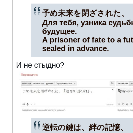
予め未来を閉ざされた、
Для тебя, узника судьб
будущее.
A prisoner of fate to a f
sealed in advance.
И не стыдно?
逆転の鍵は、絆の記憶、