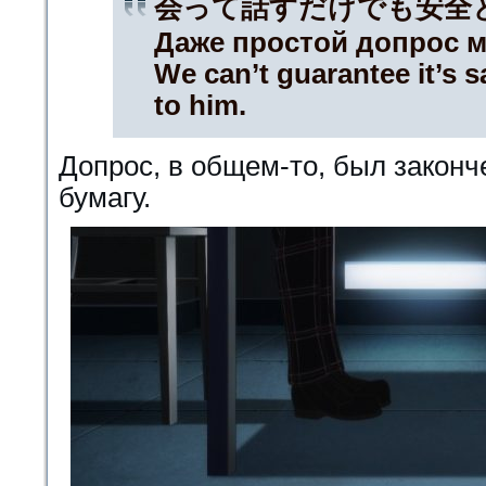
会って話すだけでも安全
Даже простой допрос м
We can’t guarantee it’s sa
to him.
Допрос, в общем-то, был законче
бумагу.