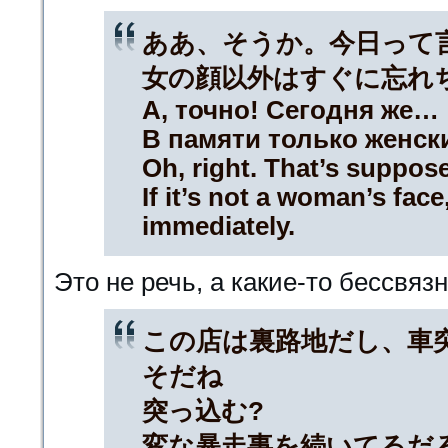
ああ、そうか。今日って
女の顔以外はすぐに忘れ
А, точно! Сегодня же…
В памяти только женски
Oh, right. That’s suppos
If it’s not a woman’s face,
immediately.
Это не речь, а какие-то бессвя
この店は裏路地だし、車
そだね
突っ込む?
変な暴走事を続いてるだ