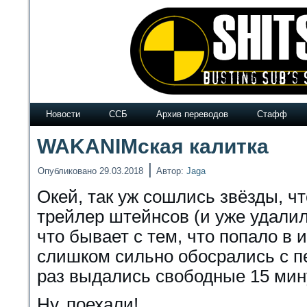
Новости
ССБ
Архив переводов
Стафф
WAKANIMская калитка
|
Опубликовано
29.03.2018
Автор:
Jaga
Окей, так уж сошлись звёзды, 
трейлер штейнсов (и уже удалили
что бывает с тем, что попало в и
слишком сильно обосрались с пе
раз выдались свободные 15 ми
Ну, поехали!