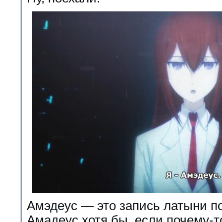
Амэдеус — это запись латыни п
Амадеус хотя бы, если почему-т