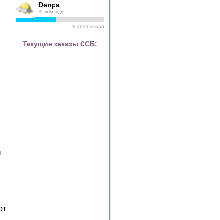
Denpa
В этом году
6
of
13
серий
Текущие заказы ССБ:
и