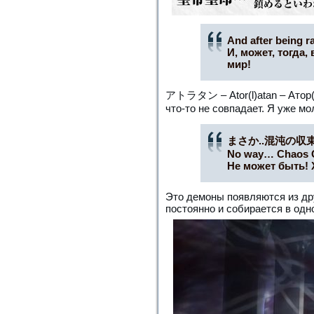
And after being r
И, может, тогда
мир!
アトラタン – Ator(l)atan – Атор(л
что-то не совпадает. Я уже 
まさか..混沌の収
No way… Chaos 
Не может быть!
Это демоны появляются из дру
постоянно и собирается в одн