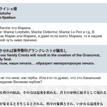
ライシェ様
eishche
а Крайше
Marrine это Марина.
 Marine Lorphelin, Marine Delterme, Marine Le Pen и т.д. В
ак Марин или Марине, и даже если взять Марина, то в нашем
ной чуть ниже причине.
させれば皇帝聖印グランクレストが誕生し
 our family Crests will result in the creation of the Grancrest,
y Seal.
лым, наши печати… образуют императорскую печать
 не что иное, как гербы. Или кто-то думал, что это банальная
зведение Великим гербом?