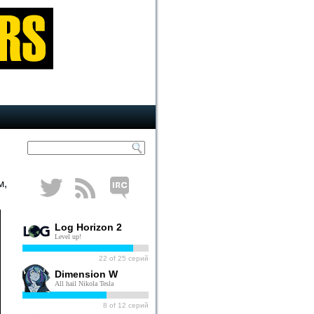
м,
Log Horizon 2
Level up!
22
of
25
серий
Dimension W
All hail Nikola Tesla
8
of
12
серий