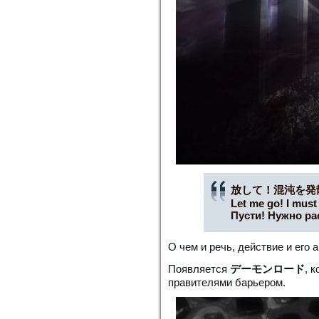
放して！混沌を発
Let me go! I must
Пусти! Нужно ра
О чем и речь, действие и его
Появляется
デーモンロード
, 
правителями барьером.