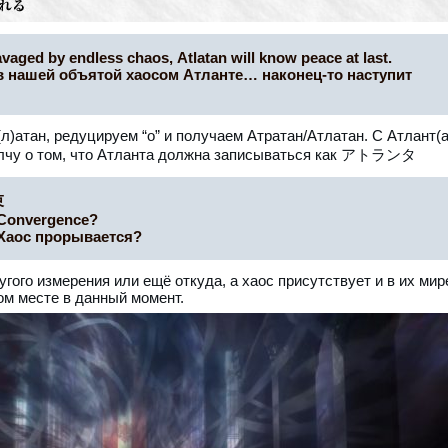
avaged by endless chaos, Atlatan will know peace at last.
, в нашей объятой хаосом Атланте… наконец-то наступит
)атан, редуцируем “о” и получаем Атратан/Атлатан. С Атлант(а
молчу о том, что Атланта должна записываться как アトランタ
束
Convergence?
 Хаос прорывается?
гого измерения или ещё откуда, а хаос присутствует и в их мир
ом месте в данный момент.