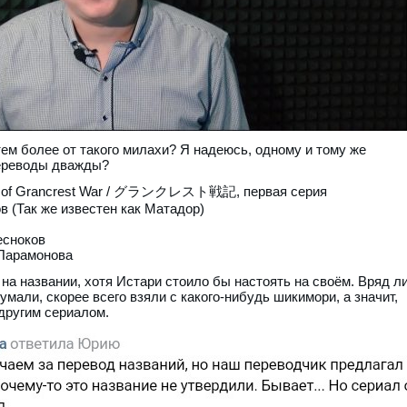
 тем более от такого милахи? Я надеюсь, одному и тому же
переводы дважды?
ord of Grancrest War / グランクレスト戦記, первая серия
 (Так же известен как Матадор)
есноков
 Парамонова
на названии, хотя Истари стоило бы настоять на своём. Вряд л
мали, скорее всего взяли с какого-нибудь шикимори, а значит,
другим сериалом.