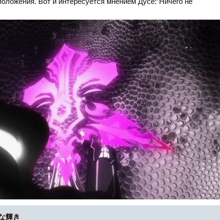
оложения. Вот и интересуется мнением Дусе:”Ничего не
な輝き