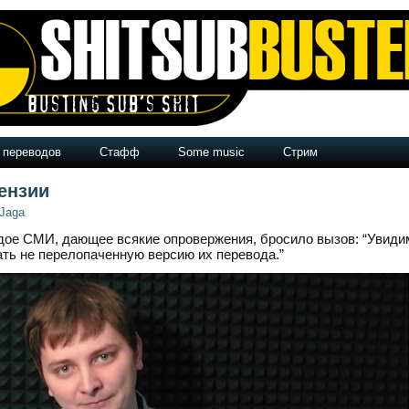
 переводов
Стафф
Some music
Стрим
ензии
Jaga
рдое СМИ, дающее всякие опровержения, бросило вызов: “Увиди
ать не перелопаченную версию их перевода.”