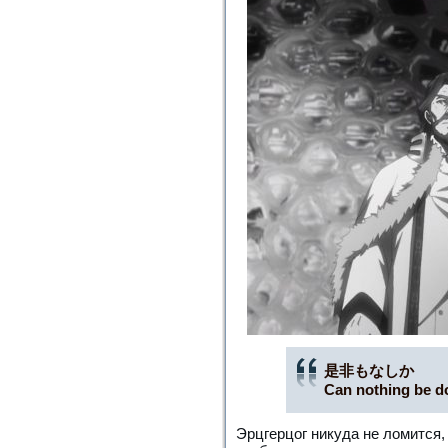
是非もなしか
Can nothing be d
Эрцгерцог никуда не ломится, 