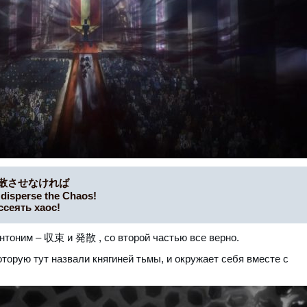
散させなければ
 disperse the Chaos!
ссеять хаос!
 антоним – 収束 и 発散 , со второй частью все верно.
которую тут назвали княгиней тьмы, и окружает себя вместе с