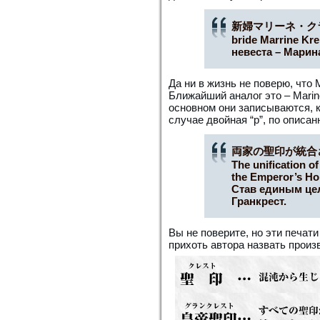
新婦マリーネ・ク
bride Marrine Kr
невеста – Марин
Да ни в жизнь не поверю, что 
Ближайший аналог это – Marine:
основном они записываются, к
случае двойная “р”, по описан
両家の聖印が統合
The unification of
the Emperor’s Hol
Став единым це
Гранкрест.
Вы не поверите, но эти печати
прихоть автора назвать прои