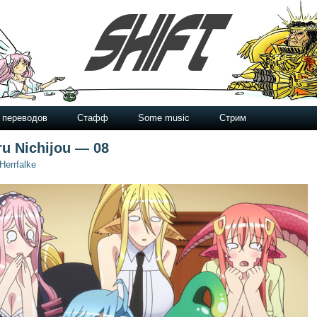
 переводов
Стафф
Some music
Стрим
u Nichijou — 08
Herrfalke