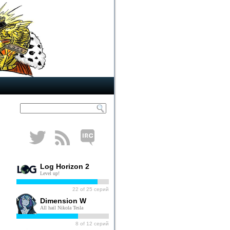
Log Horizon 2
Level up!
22
of
25
серий
Dimension W
All hail Nikola Tesla
8
of
12
серий