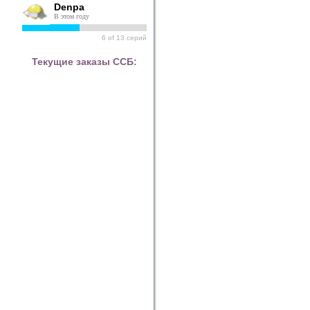
Denpa
В этом году
6
of
13
серий
Текущие заказы ССБ: