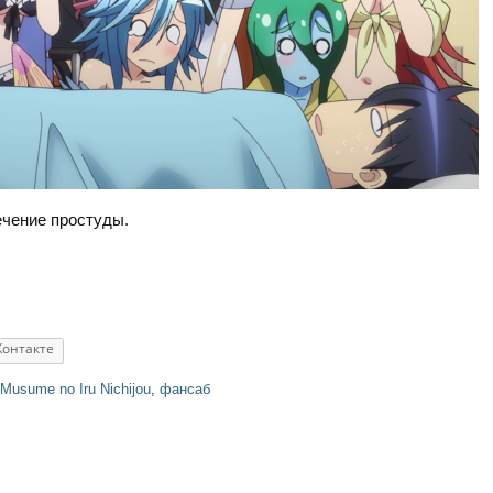
ечение простуды.
Контакте
Musume no Iru Nichijou
,
фансаб