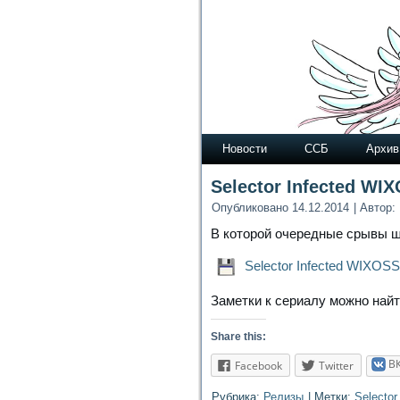
Новости
ССБ
Архив
Selector Infected WI
Опубликовано
14.12.2014
|
Автор:
В которой очередные срывы ша
Selector Infected WIXOSS
Заметки к сериалу можно найт
Share this:
В
Facebook
Twitter
Рубрика:
Релизы
|
Метки:
Selecto