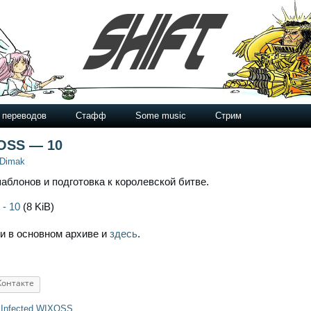
 переводов
Стафф
Some music
Стрим
XOSS — 10
Dimak
блонов и подготовка к королевской битве.
 - 10
(8 KiB)
и в основном архиве и
здесь
.
Контакте
r Infected WIXOSS