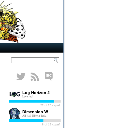
Log Horizon 2
Level up!
22
of
25
серий
Dimension W
All hail Nikola Tesla
8
of
12
серий