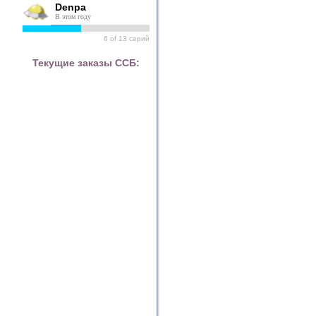
Denpa
В этом году
6
of
13
серий
Текущие заказы ССБ: