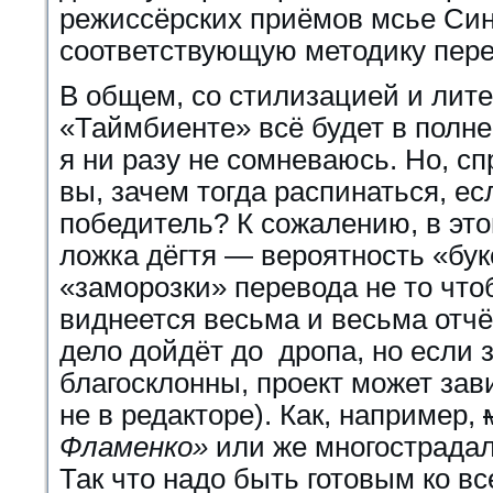
режиссёрских приёмов мсье Си
соответствующую методику пер
В общем, со стилизацией и лит
«Таймбиенте» всё будет в полне
я ни разу не сомневаюсь. Но, с
вы, зачем тогда распинаться, ес
победитель? К сожалению, в это
ложка дёгтя — вероятность «бук
«заморозки» перевода не то что
виднеется весьма и весьма отчё
дело дойдёт до дропа, но если 
благосклонны, проект может зави
не в редакторе). Как, например,
Фламенко»
или же многострада
Так что надо быть готовым ко в