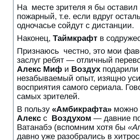
На месте зрителя я бы оставил 
пожарный, т.е. если вдруг оста
одночасье сойдут с дистанции.
Наконец,
Таймкрафт
в содруже
Признаюсь честно, это мои фав
заслуг ребят — отличный перев
Алекс Миф
и
Воздух
подарили 
незабываемый опыт, изящно ус
восприятия самого сериала. Гов
самых зрителей.
В пользу
«Амбикрафта»
можно д
Алекс
с
Воздухом
— давние по
Ватанабэ (вспомним хотя бы
«А
давно уже разобрались в хитро