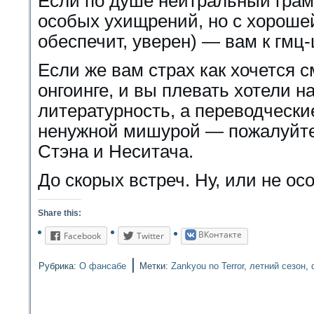
Если по душе нейтральный грам
особых ухищрений, но с хороше
обеспечит, уверен) — вам к гмц
Если же вам страх как хочется с
онгоинге, и вы плевать хотели н
литературность, а переводчески
ненужной мишурой — пожалуйте
Стэна и Неситача.
До скорых встреч. Ну, или не ос
Share this:
ВКонтакте
Facebook
Twitter
|
Рубрика:
О фансабе
Метки:
Zankyou no Terror
,
летний сезон
,