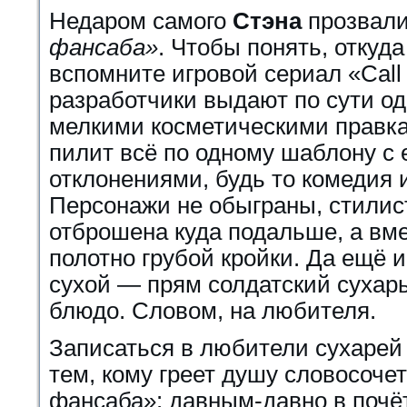
Недаром самого
Стэна
прозвал
фансаба»
. Чтобы понять, откуда 
вспомните игровой сериал «Call 
разработчики выдают по сути одн
мелкими косметическими правкам
пилит всё по одному шаблону с
отклонениями, будь то комедия 
Персонажи не обыграны, стилис
отброшена куда подальше, а вм
полотно грубой кройки. Да ещё и
сухой — прям солдатский сухарь
блюдо. Словом, на любителя.
Записаться в любители сухарей
тем, кому греет душу словосоче
фансаба»: давным-давно в почёт