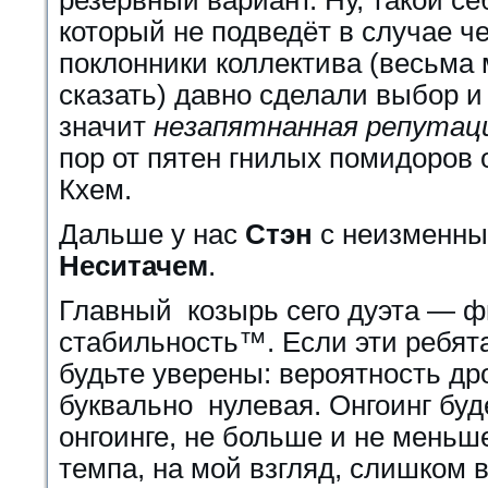
резервный вариант. Ну, такой с
который не подведёт в случае че
поклонники коллектива (весьма
сказать) давно сделали выбор и 
значит
незапятнанная репутац
пор от пятен гнилых помидоров о
Кхем.
Дальше у нас
Стэн
с неизменны
Неситачем
.
Главный козырь сего дуэта — 
стабильность™. Если эти ребята
будьте уверены: вероятность др
буквально нулевая. Онгоинг буд
онгоинге, не больше и не меньш
темпа, на мой взгляд, слишком 