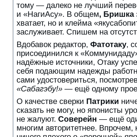
тому — далеко не лучший перев
и «НагиАсу».
В общем
, Бришка
хватает, но и клейма «якусабопи
заслуживает. Спишем на отсутст
Вдобавок редактор,
Фатотаку
, 
присоединился к «Коммунидаду».
надёжные источники, Отаку усп
себя подающим надежды работн
сами удостовериться, посмотрев
«Сабагэбу!»
— ещё одному прое
О качестве сверки
Патрики
ниче
сказать не могу, но японисты у
не жалуют.
Соверейн
— ещё оди
многим авторитетнее. Впрочем, 
ничего плохого о «перечной» япо